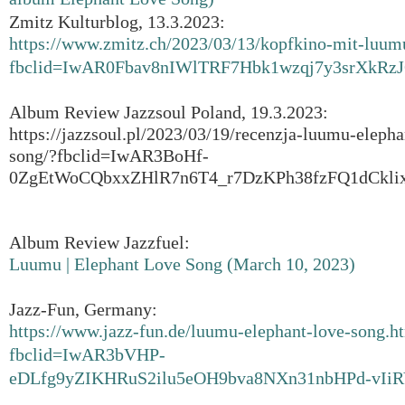
Zmitz Kulturblog, 13.3.2023:
https://www.zmitz.ch/2023/03/13/kopfkino-mit-luum
fbclid=IwAR0Fbav8nIWlTRF7Hbk1wzqj7y3srXkR
Album Review Jazzsoul Poland, 19.3.2023:
https://jazzsoul.pl/2023/03/19/recenzja-luumu-elepha
song/?fbclid=IwAR3BoHf-
0ZgEtWoCQbxxZHlR7n6T4_r7DzKPh38fzFQ1dCkli
Album Review Jazzfuel:
Luumu | Elephant Love Song (March 10, 2023)
Jazz-Fun, Germany:
https://www.jazz-fun.de/luumu-elephant-love-song.h
fbclid=IwAR3bVHP-
eDLfg9yZIKHRuS2ilu5eOH9bva8NXn31nbHPd-vIiR