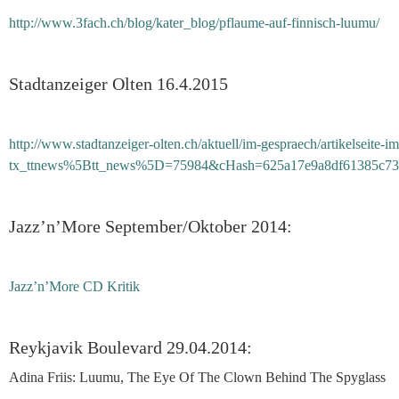
http://www.3fach.ch/blog/kater_blog/pflaume-auf-finnisch-luumu/
Stadtanzeiger Olten 16.4.2015
http://www.stadtanzeiger-olten.ch/aktuell/im-gespraech/artikelseite-i
tx_ttnews%5Btt_news%5D=75984&cHash=625a17e9a8df61385c73
Jazz’n’More September/Oktober 2014:
Jazz’n’More CD Kritik
Reykjavik Boulevard 29.04.2014:
Adina Friis: Luumu, The Eye Of The Clown Behind The Spyglass